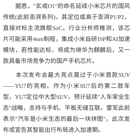
据悉，"玄戒O1"的命名延续小米芯片的国风
传统(此前澎湃系列)，其定位或高于澎湃P1/P2，
直接对标主流旗舰SoC。行业分析师推测，该芯
片可能采用4nm制程，集成小米自研ISP和AI加速
模块，若性能达标，将成为继华为麒麟后，又一
款具备市场竞争力的国产手机芯片。
本次发布会最大亮点莫过于小米首款SUV
——YU7的亮相。作为小米SU7后的第二款车
型，YU7定位中大型SUV，预计延续"人车家全生
态"战略，支持与手机、平板无缝互联。雷军此前
表示"汽车是小米生态的最后一块拼图"，此次发
布或宣告其智能出行布局进入加速期。